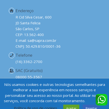
Endereço
R Cid Silva Cesar, 600
JD Santa Felicia
São Carlos, SP
CEP: 13.562-400
E-mail: sa@sapra.com.br
CNPJ: 50.429.810/0001-36
Telefone
(16) 3362-2700
SAC (Gratuito)
08000 55-3567
Nós usamos cookies e outras tecnologias semelhantes para
melhorar a sua experiência em nossos serviços e
personalizar seu acesso ao nosso portal. Ao utilizar nossos
serviços, você concorda com tal monitoramento.
Saiba mais
Política de uso de cookies
Aceitar
Rejeitar