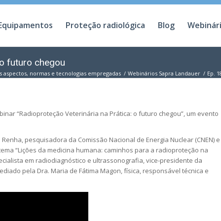
Equipamentos
Proteção radiológica
Blog
Webinár
 o futuro chegou
ais aspectos, normas e tecnologias empregadas
/
Webinários Sapra Landauer
/
Ep. 1
binar “Radioproteção Veterinária na Prática: o futuro chegou”, um evento
h Renha, pesquisadora da Comissão Nacional de Energia Nuclear (CNEN) e
 tema “Lições da medicina humana: caminhos para a radioproteção na
pecialista em radiodiagnóstico e ultrassonografia, vice-presidente da
ediado pela Dra. Maria de Fátima Magon, física, responsável técnica e