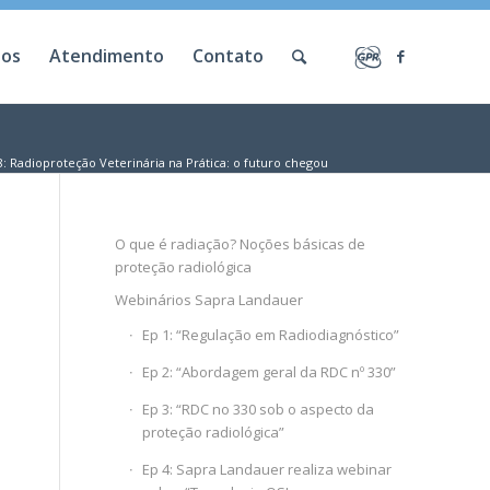
ios
Atendimento
Contato
8: Radioproteção Veterinária na Prática: o futuro chegou
O que é radiação? Noções básicas de
proteção radiológica
Webinários Sapra Landauer
Ep 1: “Regulação em Radiodiagnóstico”
Ep 2: “Abordagem geral da RDC nº 330”
Ep 3: “RDC no 330 sob o aspecto da
proteção radiológica”
Ep 4: Sapra Landauer realiza webinar