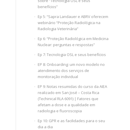
sobre “Tecnologia OSL e seus
benefícios”
Ep 5: “Sapra Landauer e ABRV oferecem
webinário “Proteção Radiológica na
Radiologia Veterinária”
Ep 6: “Proteção Radiológica em Medicina
Nuclear: perguntas e respostas”
Ep 7: Tecnologia OSL e seus benefícios
EP 8: Onboarding: um novo modelo no
atendimento dos serviços de
monitoração individual
EP 9: Notas resumidas do curso da AIEA
realizado em San José – Costa Rica
(Techinical RLA 6091) | Fatores que
afetam a dose e a qualidade em
radiologia e fluoroscopia
Ep 10: GPR e as facilidades para o seu
dia a dia