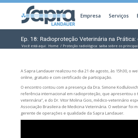
Empresa
Serviços
Ep. 18: Radioproteção Veterinária na Prática:
Você está aqui:
Home
/
Proteção radiológica: saiba sobre os princip
A Sapra Landauer realizou no dia 21 de agosto, às 15h30, o we
online, gratuito e com certificado de participação.
O encontro contou com a presença da Dra. Simone Kodlulovic
referência internacional em radioproteção, que apresentou o
veterinária”, e do Dr. Vitor Molina Gois, médico-veterinário es
Associação Brasileira de Medicina Veterinária. O webinar foi m
gerente de operações e qualidade da Sapra Landauer.