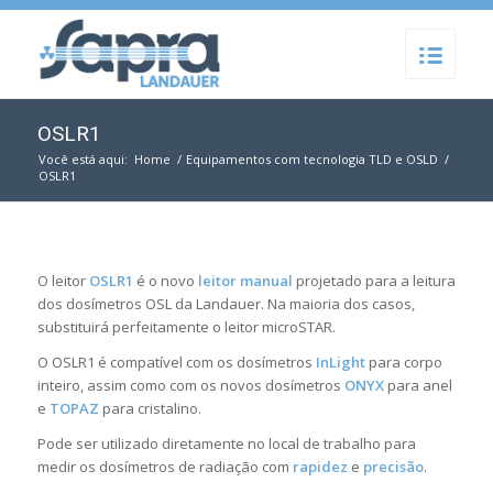
OSLR1
Você está aqui:
Home
/
Equipamentos com tecnologia TLD e OSLD
/
OSLR1
O leitor
OSLR1
é o novo
leitor manual
projetado para a leitura
dos dosímetros OSL da Landauer. Na maioria dos casos,
substituirá perfeitamente o leitor microSTAR.
O OSLR1 é compatível com os dosímetros
InLight
para corpo
inteiro, assim como com os novos dosímetros
ONYX
para anel
e
TOPAZ
para cristalino.
Pode ser utilizado diretamente no local de trabalho para
medir os dosímetros de radiação com
rapidez
e
precisão
.