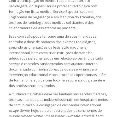
Com a participação do médico responsável, técnico
radiologista, do supervisor de proteção radiológica com
formação em física médica, Serviço Especializado em
Engenharia de Segurança e em Medicina do Trabalho, dos
técnicos de radiologia, dos médicos solicitantes e dos
colaboradores de assistência ao paciente.
Essa comissão pode ter como uma de suas finalidades,
controlar a dose de radiação dos exames radiológicos,
segundo as orientações da legislação nacional e
internacional, bem como criar instruções de trabalho
adequados personalizados em relação ao cenário de cada
serviço e controles randomizados com auditoria interna
documentada com indicadores, os quais serviriam para
intervenção educacional e nos processos operacionais, além
de formar uma equipe com foco na segurança do paciente e
dos profissionais envolvidos.
A mudança na cultura deve ser também nas escolas médicas,
técnicas, nas equipes multiprofissionais, em hospitais e meios
de comunicação. A divulgação da campanha internacional
Image Gentle
, hoje, se estendeu a todos os continentes do
mundo (
Image Gentle
,
Image Wisely
,
Eurosafe
,
Afrosafe
,
Latin