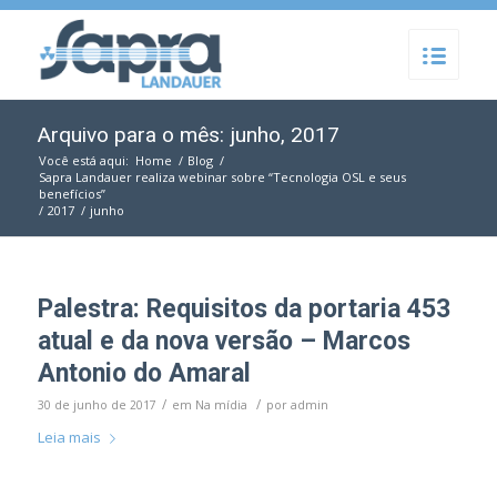
Arquivo para o mês: junho, 2017
Você está aqui:
Home
/
Blog
/
Sapra Landauer realiza webinar sobre “Tecnologia OSL e seus
benefícios”
/
2017
/
junho
Palestra: Requisitos da portaria 453
atual e da nova versão – Marcos
Antonio do Amaral
/
/
30 de junho de 2017
em
Na mídia
por
admin
Leia mais