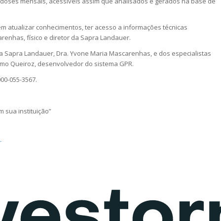
e doses mensais, acessíveis assim que analisados e gerados na base de
em atualizar conhecimentos, ter acesso a informações técnicas
arenhas, físico e diretor da Sapra Landauer.
 da Sapra Landauer, Dra. Yvone Maria Mascarenhas, e dos especialistas
lmo Queiroz, desenvolvedor do sistema GPR.
000-055-3567.
 sua instituição”
r