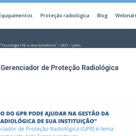
Equipamentos
Proteção radiológica
Blog
Webinár
“Tecnologia OSL e seus benefícios”
/
2021
/
julho
 Gerenciador de Proteção Radiológica