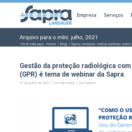
Empresa
Serviços
Arquivo para o mês: julho, 2021
Você está aqui:
Home
/
Blog
/
Sapra Landauer realiza webinar sobre 
Gestão da proteção radiológica com
(GPR) é tema de webinar da Sapra
/
/
27 de julho de 2021
em
Na mídia
por
admin