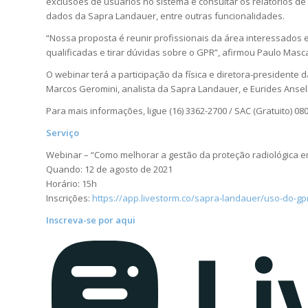
exclusões de usuários no sistema e consultar os relatórios d
dados da Sapra Landauer, entre outras funcionalidades.
“Nossa proposta é reunir profissionais da área interessados 
qualificadas e tirar dúvidas sobre o GPR”, afirmou Paulo Masc
O webinar terá a participação da física e diretora-presidente
Marcos Geromini, analista da Sapra Landauer, e Eurides Anse
Para mais informações, ligue (16) 3362-2700 / SAC (Gratuito) 08
Serviço
Webinar – “Como melhorar a gestão da proteção radiológica em
Quando: 12 de agosto de 2021
Horário: 15h
Inscrições:
https://app.livestorm.co/sapra-landauer/uso-do-gp
Inscreva-se por aqui