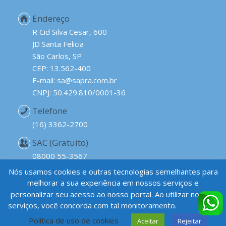
Endereço
R Cid Silva Cesar, 600
JD Santa Felicia
São Carlos, SP
CEP: 13.562-400
E-mail: sa@sapra.com.br
CNPJ: 50.429.810/0001-36
Telefone
(16) 3362-2700
SAC (Gratuito)
08000 55-3567
Nós usamos cookies e outras tecnologias semelhantes para
melhorar a sua experiência em nossos serviços e
personalizar seu acesso ao nosso portal. Ao utilizar nossos
serviços, você concorda com tal monitoramento.
Saiba mais
Política de uso de cookies
Aceitar
Rejeitar