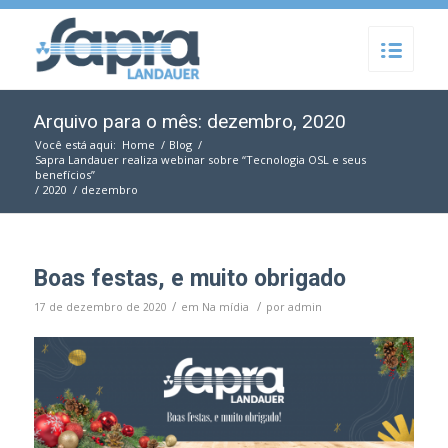
Arquivo para o mês: dezembro, 2020
Você está aqui:
Home
/
Blog
/
Sapra Landauer realiza webinar sobre “Tecnologia OSL e seus
benefícios”
/
2020
/
dezembro
Boas festas, e muito obrigado
/
/
17 de dezembro de 2020
em
Na mídia
por
admin