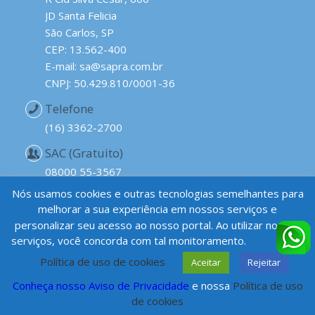
JD Santa Felicia
São Carlos, SP
CEP: 13.562-400
E-mail: sa@sapra.com.br
CNPJ: 50.429.810/0001-36
Telefone
(16) 3362-2700
SAC (Gratuito)
08000 55-3567
Nós usamos cookies e outras tecnologias semelhantes para
melhorar a sua experiência em nossos serviços e
personalizar seu acesso ao nosso portal. Ao utilizar nossos
serviços, você concorda com tal monitoramento.
Saiba mais
Política de uso de cookies
Aceitar
Rejeitar
Conheça nosso Aviso de Privacidade
e nossa
Política de uso
© Copyright - SAPRA LANDAUER SERVIÇO DE ASSESSORIA E PROTECÃO
RADIOLÓGICA LTDA
de cookies