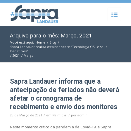
Arquivo para o mês: Março, 2021
Você está aqui:
Home
/
Blog
/
Sapra Landauer realiza webinar sobre “Tecnologia OSL e seus
benefícios”
/
2021
/
Março
Sapra Landauer informa que a
antecipação de feriados não deverá
afetar o cronograma de
recebimento e envio dos monitores
/
/
25 de Março de 2021
em
Na mídia
por
admin
Neste momento crítico da pandemia de Covid-19, a Sapra