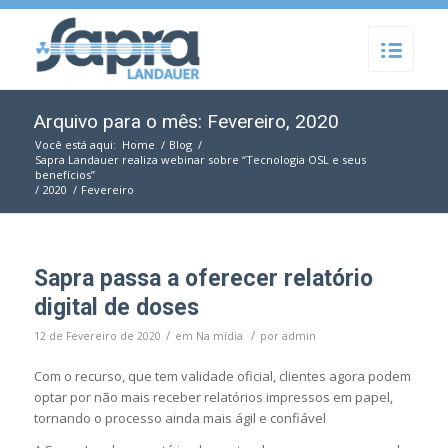
Arquivo para o mês: Fevereiro, 2020
Você está aqui:
Home
/
Blog
/
Sapra Landauer realiza webinar sobre “Tecnologia OSL e seus
benefícios”
/
2020
/
Fevereiro
Sapra passa a oferecer relatório
digital de doses
/
/
12 de Fevereiro de 2020
em
Na mídia
por
admin
Com o recurso, que tem validade oficial, clientes agora podem
optar por não mais receber relatórios impressos em papel,
tornando o processo ainda mais ágil e confiável