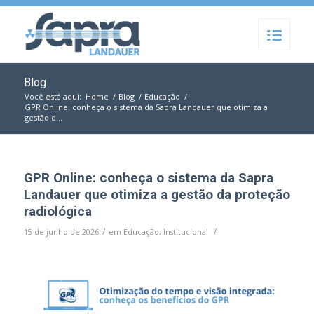
Blog
Você está aqui:
Home
/
Blog
/
Educação
/
GPR Online: conheça o sistema da Sapra Landauer que otimiza a
gestão d...
GPR Online: conheça o sistema da Sapra
Landauer que otimiza a gestão da proteção
radiológica
/
/
15 de junho de 2026
em
Educação
,
Institucional