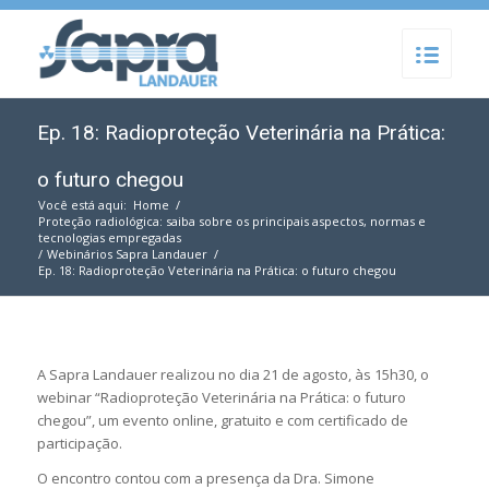
Ep. 18: Radioproteção Veterinária na Prática:
o futuro chegou
Você está aqui:
Home
/
Proteção radiológica: saiba sobre os principais aspectos, normas e
tecnologias empregadas
/
Webinários Sapra Landauer
/
Ep. 18: Radioproteção Veterinária na Prática: o futuro chegou
A Sapra Landauer realizou no dia 21 de agosto, às 15h30, o
webinar “Radioproteção Veterinária na Prática: o futuro
chegou”, um evento online, gratuito e com certificado de
participação.
O encontro contou com a presença da Dra. Simone