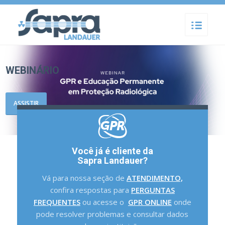
WEBINÁRIO
ASSISTIR
Você já é cliente da
Sapra Landauer?
Vá para nossa seção de
ATENDIMENTO,
confira respostas para
PERGUNTAS
FREQUENTES
ou acesse o
GPR ONLINE
onde
pode resolver problemas e consultar dados