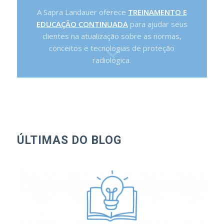
A Sapra Landauer oferece
TREINAMENTO E
EDUCAÇÃO CONTINUADA
para ajudar seus
clientes na atualização sobre as normas,
conceitos e tecnologias de proteção
radiológica.
ÚLTIMAS DO BLOG