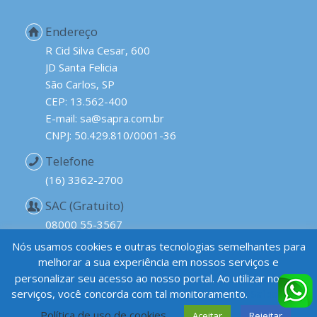
Endereço
R Cid Silva Cesar, 600
JD Santa Felicia
São Carlos, SP
CEP: 13.562-400
E-mail: sa@sapra.com.br
CNPJ: 50.429.810/0001-36
Telefone
(16) 3362-2700
SAC (Gratuito)
08000 55-3567
Nós usamos cookies e outras tecnologias semelhantes para
melhorar a sua experiência em nossos serviços e
personalizar seu acesso ao nosso portal. Ao utilizar nossos
serviços, você concorda com tal monitoramento.
Saiba mais
Política de uso de cookies
Aceitar
Rejeitar